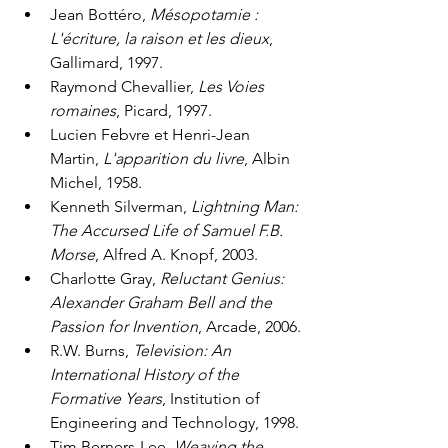
Jean Bottéro, 
Mésopotamie : 
L'écriture, la raison et les dieux
, 
Gallimard, 1997.
Raymond Chevallier, 
Les Voies 
romaines
, Picard, 1997.
Lucien Febvre et Henri-Jean 
Martin, 
L'apparition du livre
, Albin 
Michel, 1958.
Kenneth Silverman, 
Lightning Man: 
The Accursed Life of Samuel F.B. 
Morse
, Alfred A. Knopf, 2003.
Charlotte Gray, 
Reluctant Genius: 
Alexander Graham Bell and the 
Passion for Invention
, Arcade, 2006.
R.W. Burns, 
Television: An 
International History of the 
Formative Years
, Institution of 
Engineering and Technology, 1998.
Tim Berners-Lee, 
Weaving the 