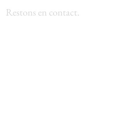
Restons en contact.
Prénom
*
Nom
*
Adresse courriel
*
Oui, inscrivez-moi à votre infolettre.
*
Soumettre