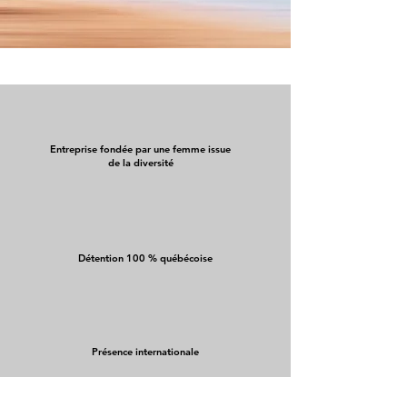
Entreprise fondée par une femme issue
de la diversité
Détention 100 % québécoise
Présence internationale