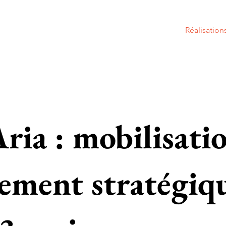
À propos
Services
Équipe
Approche
Réalisation
ia : mobilisati
ement stratégiq