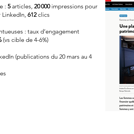
e :
5
articles,
20 000
impressions pour
r LinkedIn,
612
clics
entueuses : taux d’engagement
%
(vs cible de 4-6%)
nkedIn
(publications du 20 mars au 4
ues