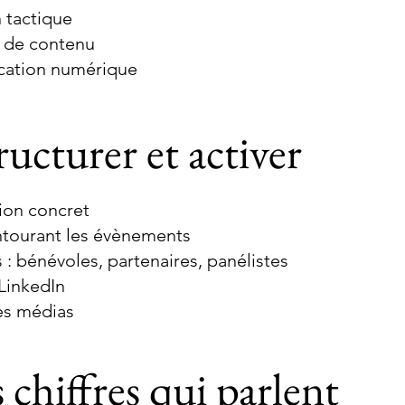
n tactique
n de contenu
cation numérique
ucturer et activer
tion concret
ntourant les évènements
 : bénévoles, partenaires, panélistes
LinkedIn
es médias
s chiffres qui parlent