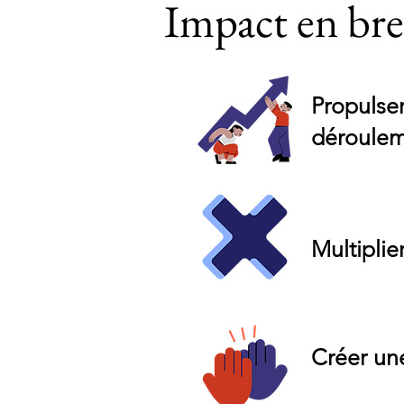
Impact en bre
Propulse
déroulem
Multiplie
Créer un