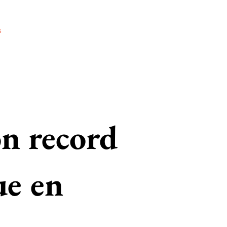
s
Carrières
Contact
Blog
on record
ue en